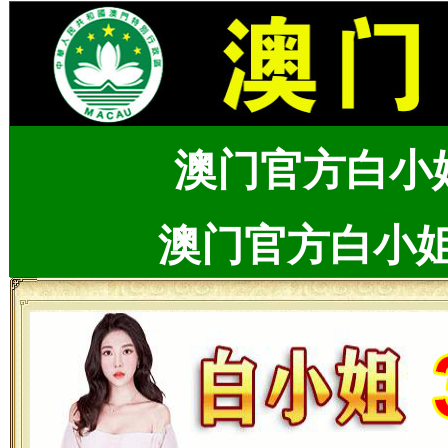
澳门官方白小
澳门官方白小