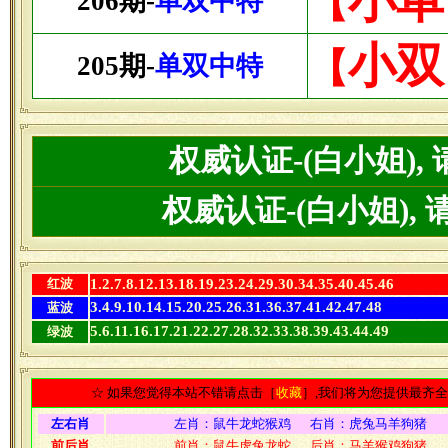
小单
【
206期-
单双中特
小双
【
205期-
单双中特
权威认证-(白小姐),
权威认证-(白小姐),
红波
1.2.7.8.12.13.18.19.23.24.29.30.34.35.40.45.46
3.4.9.10.14.15.20.25.26.31.36.37.41.42.47.48
蓝波
5.6.11.16.17.21.22.27.28.32.33.38.39.43.44.49
绿波
☆ 如果您觉得本站不错请点击［
收藏
］,我们将为您提供最齐
左右肖
左肖：鼠牛龙蛇猴鸡 右肖：虎兔马羊狗猪
前后肖
前肖：鼠牛虎兔龙蛇 后肖：马羊猴鸡狗猪