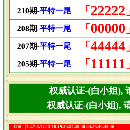
22222
「
210期-
平特一尾
00000
「
208期-
平特一尾
44444
「
207期-
平特一尾
11111
「
205期-
平特一尾
权威认证-(白小姐),
权威认证-(白小姐),
红波
1.2.7.8.12.13.18.19.23.24.29.30.34.35.40.45.46