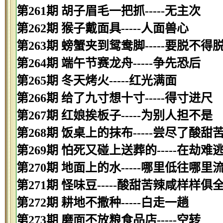
第261期 胡子眉毛一把抓-----无主次
第262期 猴子戴面具-----人面兽心
第263期 螃蟹夹到鸳鸯脚-----要脱不得
第264期 端午节赛龙舟-----争先恐后
第265期 冬天烤火-----红光满面
第266期 给了九寸想十寸-----得寸进尺
第267期 红娘挨板子-----为别人担不是
第268期 饭桌上的抹布-----尝尽了酸甜
第269期 怕死又碰上送葬的-----在劫难
第270期 地面上的水-----哪里低往哪里
第271期 怪味豆-----酸甜苦辣咸样样俱
第272期 耕地不撒种-----白走一趟
第273期 磨面不放粮食品店-----空转