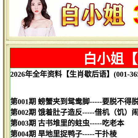
白小姐【
2026年全年资料【生肖歇后语】(001-365
第001期 螃蟹夹到鸳鸯脚-----要脱不得
第002期 饿着肚子造反-----借机（饥）
第003期 古书堆里的蛀虫-----吃老本
第004期 旱地里捉鸭子-----干扑棱