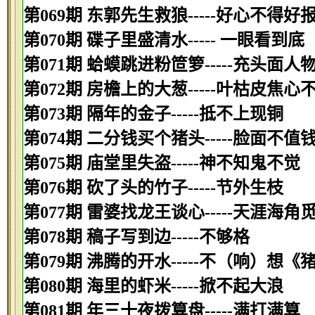
第069期 东郭先生救狼-----好心不得好
第070期 碟子里盛清水----- 一眼看到底
第071期 蛤蟆跳进粉笸箩-----充头面人
第072期 房檐上的大葱-----叶枯皮焦心
第073期 隔年的金子-----抵不上现铜
第074期 二分钱买个猪头-----脸面不值
第075期 庙堂里失盗-----神不知鬼不觉
第076期 砍了头的竹子-----节外生枝
第077期 雷婆找龙王谈心-----天涯海角
第078期 稿子写到边-----不够格
第079期 沸腾的开水-----不（响）想《
第080期 海里的虾米-----掀不起大浪
第081期 年三十夜拨算盘-----满打满算