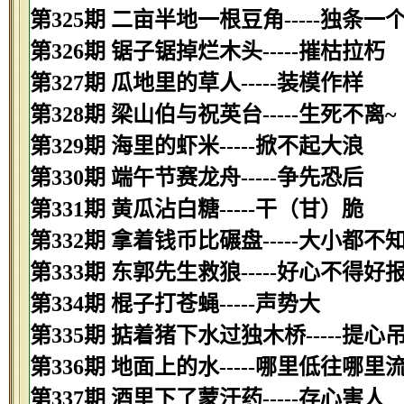
第325期 二亩半地一根豆角-----独条一
第326期 锯子锯掉烂木头-----摧枯拉朽
第327期 瓜地里的草人-----装模作样
第328期 梁山伯与祝英台-----生死不离~
第329期 海里的虾米-----掀不起大浪
第330期 端午节赛龙舟-----争先恐后
第331期 黄瓜沾白糖-----干（甘）脆
第332期 拿着钱币比碾盘-----大小都不
第333期 东郭先生救狼-----好心不得好
第334期 棍子打苍蝇-----声势大
第335期 掂着猪下水过独木桥-----提心
第336期 地面上的水-----哪里低往哪里
第337期 酒里下了蒙汗药-----存心害人