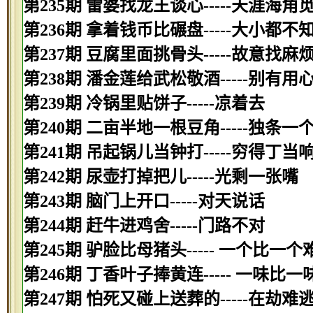
第235期 雷婆找龙王谈心-----天涯海角
第236期 拿着钱币比碾盘-----大小都不
第237期 豆腐里面挑骨头-----故意找麻
第238期 潘金莲给武松敬酒-----别有用
第239期 冷锅里贴饼子-----凉着去
第240期 二亩半地一根豆角-----独条一
第241期 吊起锅儿当钟打-----穷得丁当
第242期 尿壶打掉把儿-----光剩一张嘴
第243期 脑门上开口-----对天说话
第244期 赶牛进鸡舍-----门路不对
第245期 驴脸比母猪头----- 一个比一个
第246期 丁香叶子捧黄连----- 一味比一
第247期 怕死又碰上送葬的-----在劫难