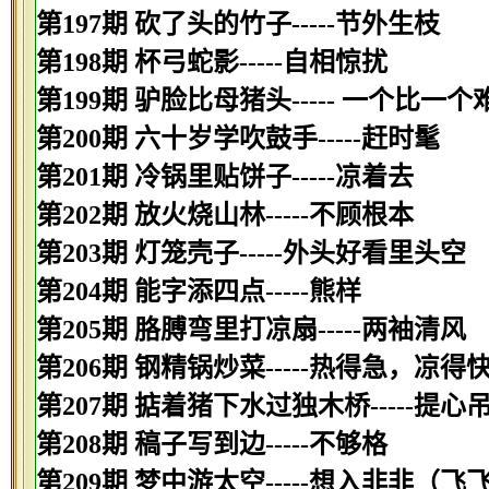
第197期 砍了头的竹子-----节外生枝
第198期 杯弓蛇影-----自相惊扰
第199期 驴脸比母猪头----- 一个比一个
第200期 六十岁学吹鼓手-----赶时髦
第201期 冷锅里贴饼子-----凉着去
第202期 放火烧山林-----不顾根本
第203期 灯笼壳子-----外头好看里头空
第204期 能字添四点-----熊样
第205期 胳膊弯里打凉扇-----两袖清风
第206期 钢精锅炒菜-----热得急，凉得
第207期 掂着猪下水过独木桥-----提心
第208期 稿子写到边-----不够格
第209期 梦中游太空-----想入非非（飞