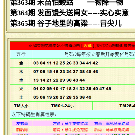
第363期 禾苗怕蝼蛄----- 一物降一物
第364期 发面馒头送闺女-----实心实意
第365期 谷子地里的高粱-----冒尖儿