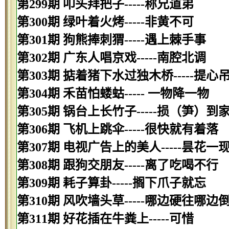
第299期 叩头拜把子-----称兄道弟
第300期 绿叶着火烤-----非黄不可
第301期 狗熊捧刺猬-----遇上棘手事
第302期 广东人唱京戏-----南腔北调
第303期 掂着猪下水过独木桥-----提心
第304期 禾苗怕蝼蛄----- 一物降一物
第305期 锅台上长竹子-----损（笋）到
第306期 飞机上跳伞-----很快就有着落
第307期 电视广告上的美人-----昙花一
第308期 跟狗交朋友-----离了吃喝不行
第309期 耗子算卦-----搁下爪子就忘
第310期 风吹墙头草-----哪边硬往哪边
第311期 好花插在牛粪上-----可惜