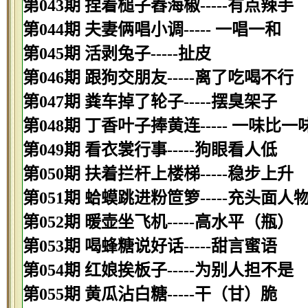
第043期 捏着槌子舂海椒-----有点辣手
第044期 夫妻俩唱小调----- 一唱一和
第045期 活剥兔子-----扯皮
第046期 跟狗交朋友-----离了吃喝不行
第047期 粪车掉了轮子-----摆臭架子
第048期 丁香叶子捧黄连----- 一味比一
第049期 看衣裳行事-----狗眼看人低
第050期 扶着拦杆上楼梯-----稳步上升
第051期 蛤蟆跳进粉笸箩-----充头面人
第052期 暖壶坐飞机-----高水平（瓶）
第053期 喝蜂糖说好话-----甜言蜜语
第054期 红娘挨板子-----为别人担不是
第055期 黄瓜沾白糖-----干（甘）脆