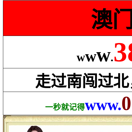
澳
3
w
w
w
.
走过南闯过北
0
www.
一秒就记得