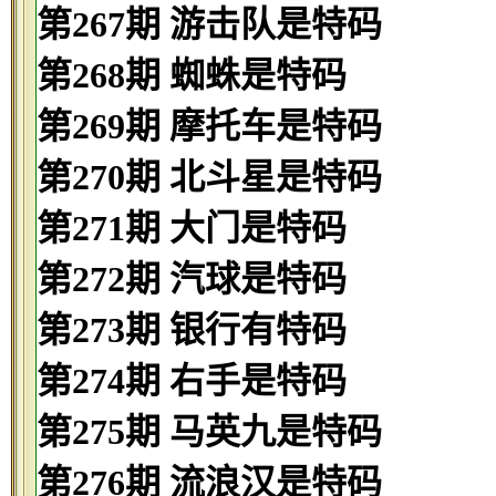
第267期 游击队是特码
第268期 蜘蛛是特码
第269期 摩托车是特码
第270期 北斗星是特码
第271期 大门是特码
第272期 汽球是特码
第273期 银行有特码
第274期 右手是特码
第275期 马英九是特码
第276期 流浪汉是特码