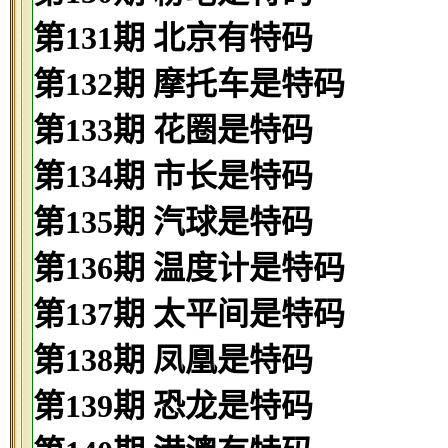
第131期 北京有特码
第132期 摩托车是特码
第133期 花圈是特码
第134期 市长是特码
第135期 汽球是特码
第136期 温度计是特码
第137期 太平间是特码
第138期 凤凰是特码
第139期 恐龙是特码