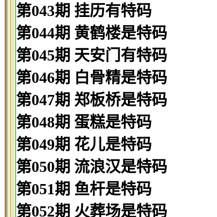
第043期 挂历有特码
第044期 黄鹤楼是特码
第045期 天安门有特码
第046期 白骨精是特码
第047期 郑板桥是特码
第048期 蛋糕是特码
第049期 花儿是特码
第050期 流浪汉是特码
第051期 鱼杆是特码
第052期 火葬场是特码