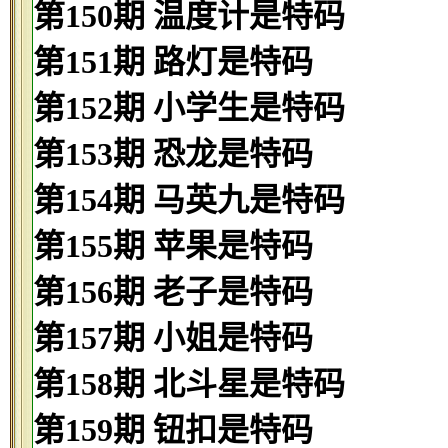
第150期 温度计是特码
第151期 路灯是特码
第152期 小学生是特码
第153期 恐龙是特码
第154期 马英九是特码
第155期 苹果是特码
第156期 老子是特码
第157期 小姐是特码
第158期 北斗星是特码
第159期 钮扣是特码