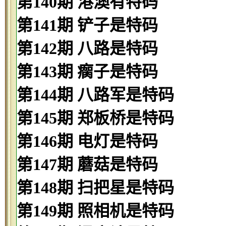
第140期 港澳有特码
第141期 铲子是特码
第142期 八路是特码
第143期 瘸子是特码
第144期 八路军是特码
第145期 郑板桥是特码
第146期 电灯是特码
第147期 蘑菇是特码
第148期 扫把星是特码
第149期 照相机是特码