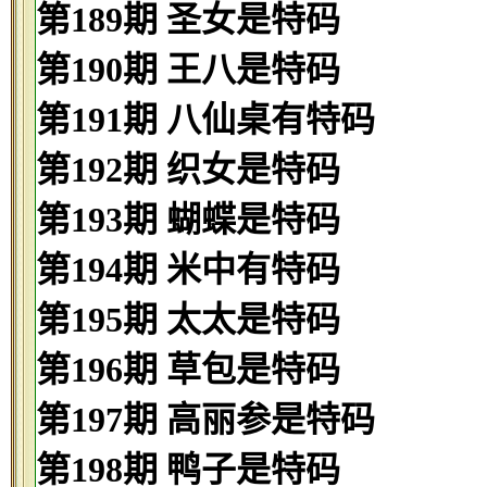
第189期 圣女是特码
第190期 王八是特码
第191期 八仙桌有特码
第192期 织女是特码
第193期 蝴蝶是特码
第194期 米中有特码
第195期 太太是特码
第196期 草包是特码
第197期 高丽参是特码
第198期 鸭子是特码