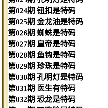
第024期 钮扣是特码
第025期 金龙油是特码
第026期 蜘蛛是特码
第027期 皇帝是特码
第028期 鱼钩是特码
第029期 珍珠是特码
第030期 孔明灯是特码
第031期 医生有特码
第032期 恐龙是特码