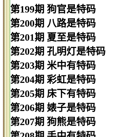
第199期 狗官是特码
第200期 八路是特码
第201期 夏至是特码
第202期 孔明灯是特码
第203期 米中有特码
第204期 彩虹是特码
第205期 床下有特码
第206期 婊子是特码
第207期 狗熊是特码
第208期 手中有特码