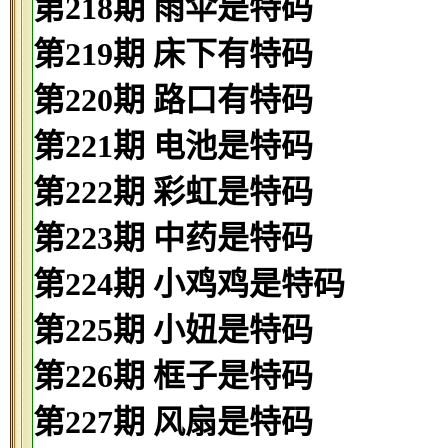
第218期 雨伞是特码
第219期 床下有特码
第220期 路口有特码
第221期 电池是特码
第222期 彩虹是特码
第223期 中药是特码
第224期 小鸡鸡是特码
第225期 小妞是特码
第226期 框子是特码
第227期 风扇是特码