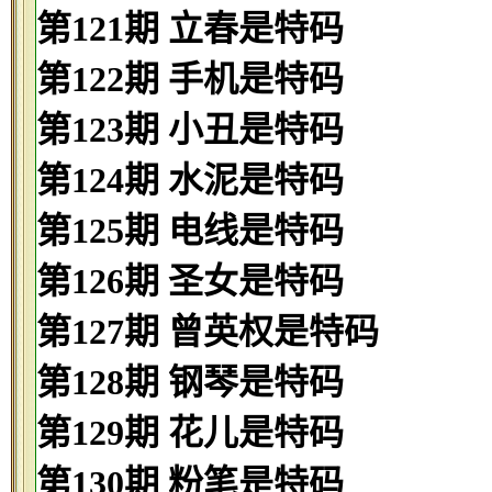
第121期 立春是特码
第122期 手机是特码
第123期 小丑是特码
第124期 水泥是特码
第125期 电线是特码
第126期 圣女是特码
第127期 曾英权是特码
第128期 钢琴是特码
第129期 花儿是特码
第130期 粉笔是特码