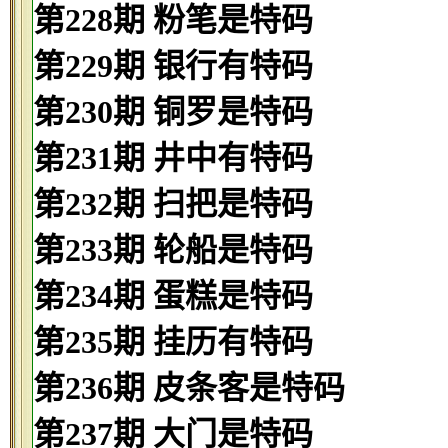
第228期 粉笔是特码
第229期 银行有特码
第230期 铜罗是特码
第231期 井中有特码
第232期 扫把是特码
第233期 轮船是特码
第234期 蛋糕是特码
第235期 挂历有特码
第236期 皮条客是特码
第237期 大门是特码