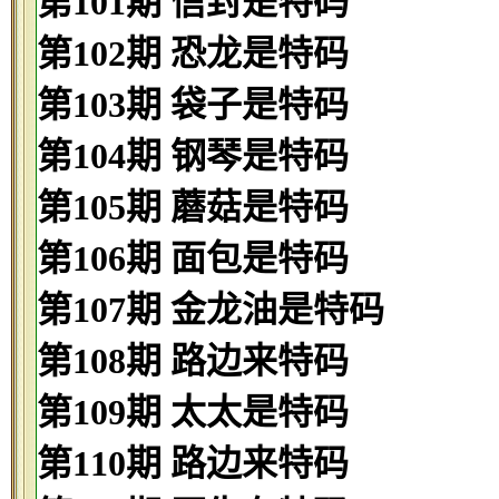
第101期 信封是特码
第102期 恐龙是特码
第103期 袋子是特码
第104期 钢琴是特码
第105期 蘑菇是特码
第106期 面包是特码
第107期 金龙油是特码
第108期 路边来特码
第109期 太太是特码
第110期 路边来特码