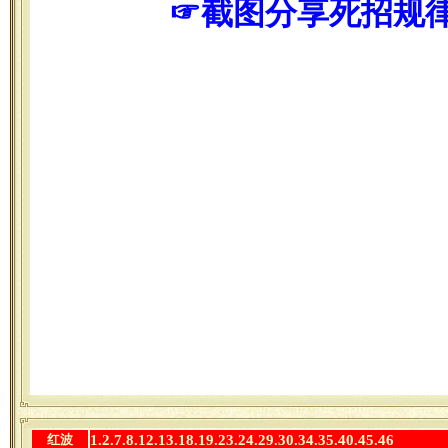
红波
1.2.7.8.12.13.18.19.23.24.29.30.34.35.40.45.46