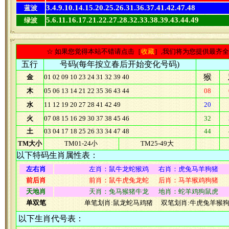
3.4.9.10.14.15.20.25.26.31.36.37.41.42.47.48
蓝波
5.6.11.16.17.21.22.27.28.32.33.38.39.43.44.49
绿波
☆ 如果您觉得本站不错请点击［
收藏
］,我们将为您提供最齐
五行
号码(每年按立春后开始变化号码)
猴
金
01 02 09 10 23 24 31 32 39 40
木
05 06 13 14 21 22 35 36 43 44
08
水
11 12 19 20 27 28 41 42 49
20
火
07 08 15 16 29 30 37 38 45 46
32
土
03 04 17 18 25 26 33 34 47 48
44
TM大小
TM01-24小
TM25-49大
以下特码生肖属性表：
左右肖
左肖：鼠牛龙蛇猴鸡 右肖：虎兔马羊狗猪
前后肖
前肖：鼠牛虎兔龙蛇 后肖：马羊猴鸡狗猪
天地肖
天肖：兔马猴猪牛龙 地肖：蛇羊鸡狗鼠虎
单双笔
单笔划肖:鼠龙蛇马鸡猪 双笔划肖:牛虎兔羊猴
以下生肖代号表：